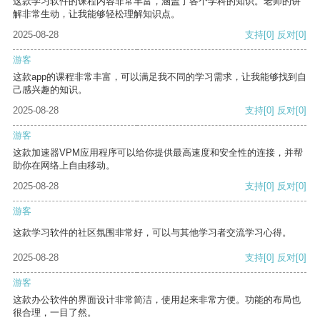
这款学习软件的课程内容非常丰富，涵盖了各个学科的知识。老师的讲
解非常生动，让我能够轻松理解知识点。
2025-08-28
支持
[0]
反对
[0]
游客
这款app的课程非常丰富，可以满足我不同的学习需求，让我能够找到自
己感兴趣的知识。
2025-08-28
支持
[0]
反对
[0]
游客
这款加速器VPM应用程序可以给你提供最高速度和安全性的连接，并帮
助你在网络上自由移动。
2025-08-28
支持
[0]
反对
[0]
游客
这款学习软件的社区氛围非常好，可以与其他学习者交流学习心得。
2025-08-28
支持
[0]
反对
[0]
游客
这款办公软件的界面设计非常简洁，使用起来非常方便。功能的布局也
很合理，一目了然。