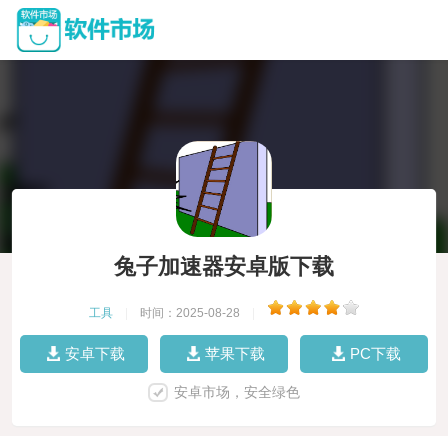
兔子加速器安卓版下载
工具
|
时间：2025-08-28
|
安卓下载
苹果下载
PC下载
安卓市场，安全绿色