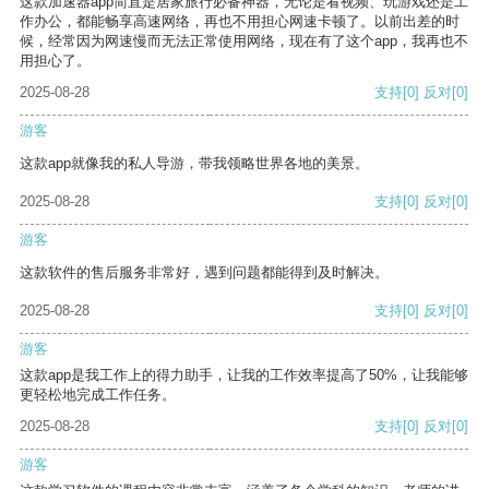
这款加速器app简直是居家旅行必备神器，无论是看视频、玩游戏还是工
作办公，都能畅享高速网络，再也不用担心网速卡顿了。以前出差的时
候，经常因为网速慢而无法正常使用网络，现在有了这个app，我再也不
用担心了。
2025-08-28
支持
[0]
反对
[0]
游客
这款app就像我的私人导游，带我领略世界各地的美景。
2025-08-28
支持
[0]
反对
[0]
游客
这款软件的售后服务非常好，遇到问题都能得到及时解决。
2025-08-28
支持
[0]
反对
[0]
游客
这款app是我工作上的得力助手，让我的工作效率提高了50%，让我能够
更轻松地完成工作任务。
2025-08-28
支持
[0]
反对
[0]
游客